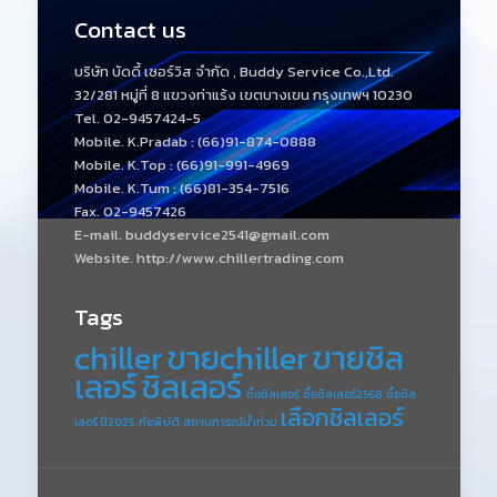
Contact us
บริษัท บัดดี้ เซอร์วิส จำกัด , Buddy Service Co.,Ltd.
32/281 หมู่ที่ 8 แขวงท่าแร้ง เขตบางเขน กรุงเทพฯ 10230
Tel. 02-9457424-5
Mobile. K.Pradab : (66)91-874-0888
Mobile. K.Top : (66)91-991-4969
Mobile. K.Tum : (66)81-354-7516
Fax. 02-9457426
E-mail. buddyservice2541@gmail.com
Website. http://www.chillertrading.com
Tags
chiller
ขายchiller
ขายชิล
เลอร์
ชิลเลอร์
ซื้อชิลเลอร์
ซื้อชิลเลอร์2568
ซื้อชิล
เลือกชิลเลอร์
เลอร์ ปี2025
ภัยพิบัติ
สถานการณ์น้ำท่วม