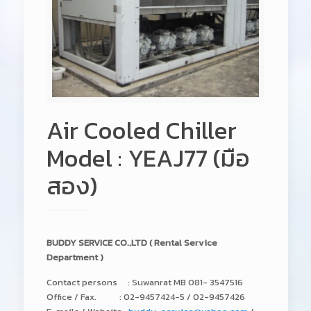
Air Cooled Chiller
Model : YEAJ77 (มือ
สอง)
BUDDY SERVICE CO.,LTD ( Rental Service
Department )
Contact persons : Suwanrat MB 081- 3547516
Office / Fax. : 02-9457424-5 / 02-9457426