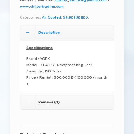
E-mails / Website :
buddy_service@yahoo.com
/
www.chillertrading.com
Categories:
Air Cooled
,
ชิลเลอร์มือสอง
.
Description
Specifications
Brand : YORK
Model : YEAJ77 , Reciprocating , R22
Capacity : 150 Tons
Price / Rental : 500,000 B ( 100,000 / month
)
Reviews (0)