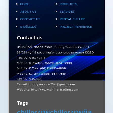
HOME
PRODUCTS
ABOUT US
SERVICES
CONTACT US
RENTAL CHILLER
ขายชิลเลอร์
PROJECT REFERENCE
Contact us
บริษัท บัดดี้ เซอร์วิส จำกัด , Buddy Service Co.,Ltd.
32/281 หมู่ที่ 8 แขวงท่าแร้ง เขตบางเขน กรุงเทพฯ 10230
Tel. 02-9457424-5
Mobile. K.Pradab : (66)91-874-0888
Mobile. K.Top : (66)91-991-4969
Mobile. K.Tum : (66)81-354-7516
Fax. 02-9457426
E-mail. buddyservice2541@gmail.com
Website. http://www.chillertrading.com
Tags
chiller
ขายchiller
ขายชิล